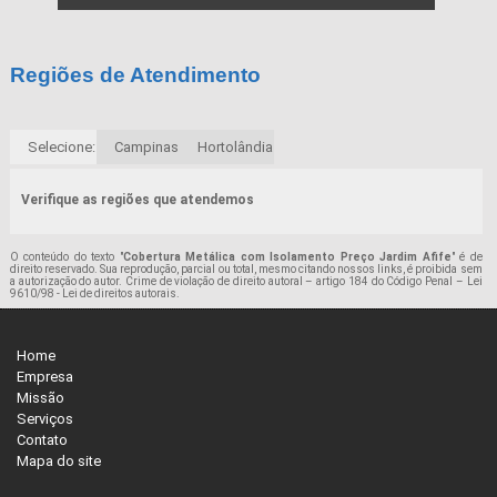
Regiões de Atendimento
Selecione:
Campinas
Hortolândia
Verifique as regiões que atendemos
O conteúdo do texto "
Cobertura Metálica com Isolamento Preço Jardim Afife
" é de
direito reservado. Sua reprodução, parcial ou total, mesmo citando nossos links, é proibida sem
a autorização do autor. Crime de violação de direito autoral – artigo 184 do Código Penal –
Lei
9610/98 - Lei de direitos autorais
.
Home
Empresa
Missão
Serviços
Contato
Mapa do site