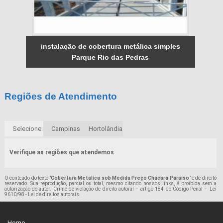
instalação de cobertura metálica simples
Parque Rio das Pedras
Regiões de Atendimento
Selecione:
Campinas
Hortolândia
Verifique as regiões que atendemos
O conteúdo do texto "
Cobertura Metálica sob Medida Preço Chácara Paraíso
" é de direito
reservado. Sua reprodução, parcial ou total, mesmo citando nossos links, é proibida sem a
autorização do autor. Crime de violação de direito autoral – artigo 184 do Código Penal –
Lei
9610/98 - Lei de direitos autorais
.
Home