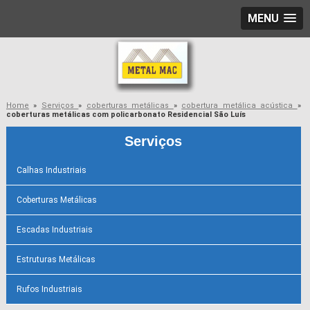
MENU
Home
»
Serviços
»
coberturas metálicas
»
cobertura metálica acústica
»
coberturas metálicas com policarbonato Residencial São Luís
Serviços
Calhas Industriais
Coberturas Metálicas
Escadas Industriais
Estruturas Metálicas
Rufos Industriais