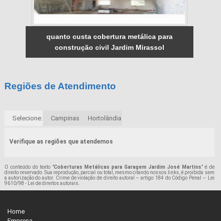
quanto custa cobertura metálica para
construção civil Jardim Mirassol
Regiões de Atendimento
Selecione:
Campinas
Hortolândia
Verifique as regiões que atendemos
O conteúdo do texto "
Coberturas Metálicas para Garagem Jardim José Martins
" é de
direito reservado. Sua reprodução, parcial ou total, mesmo citando nossos links, é proibida sem
a autorização do autor. Crime de violação de direito autoral – artigo 184 do Código Penal –
Lei
9610/98 - Lei de direitos autorais
.
Home
Empresa