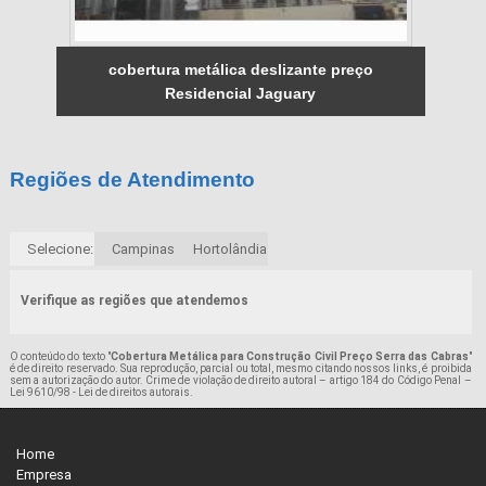
cobertura metálica deslizante preço
Residencial Jaguary
Regiões de Atendimento
Selecione:
Campinas
Hortolândia
Verifique as regiões que atendemos
O conteúdo do texto "
Cobertura Metálica para Construção Civil Preço Serra das Cabras
"
é de direito reservado. Sua reprodução, parcial ou total, mesmo citando nossos links, é proibida
sem a autorização do autor. Crime de violação de direito autoral – artigo 184 do Código Penal –
Lei 9610/98 - Lei de direitos autorais
.
Home
Empresa