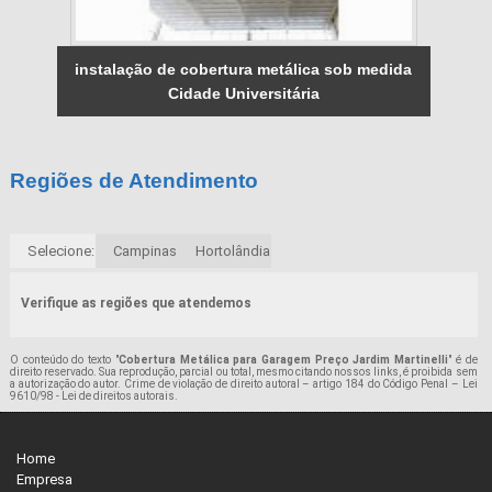
instalação de cobertura metálica sob medida
Cidade Universitária
Regiões de Atendimento
Selecione:
Campinas
Hortolândia
Verifique as regiões que atendemos
O conteúdo do texto "
Cobertura Metálica para Garagem Preço Jardim Martinelli
" é de
direito reservado. Sua reprodução, parcial ou total, mesmo citando nossos links, é proibida sem
a autorização do autor. Crime de violação de direito autoral – artigo 184 do Código Penal –
Lei
9610/98 - Lei de direitos autorais
.
Home
Empresa