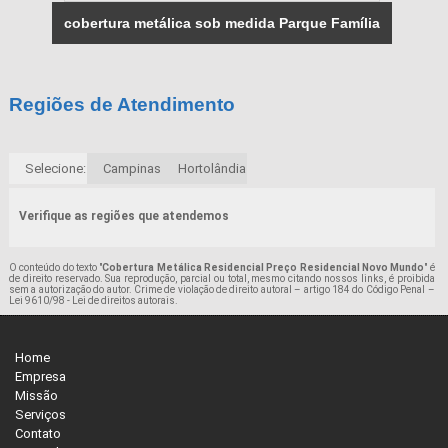
cobertura metálica sob medida Parque Família
Regiões de Atendimento
Selecione:
Campinas
Hortolândia
Verifique as regiões que atendemos
O conteúdo do texto "
Cobertura Metálica Residencial Preço Residencial Novo Mundo
" é
de direito reservado. Sua reprodução, parcial ou total, mesmo citando nossos links, é proibida
sem a autorização do autor. Crime de violação de direito autoral – artigo 184 do Código Penal –
Lei 9610/98 - Lei de direitos autorais
.
Home
Empresa
Missão
Serviços
Contato