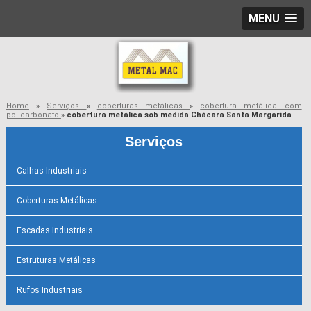
MENU
Home
»
Serviços
»
coberturas metálicas
»
cobertura metálica com
policarbonato
»
cobertura metálica sob medida Chácara Santa Margarida
Serviços
Calhas Industriais
Coberturas Metálicas
Escadas Industriais
Estruturas Metálicas
Rufos Industriais