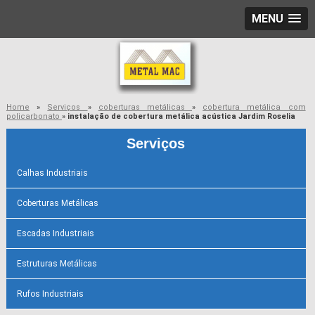
MENU
Home
»
Serviços
»
coberturas metálicas
»
cobertura metálica com
policarbonato
»
instalação de cobertura metálica acústica Jardim Roselia
Serviços
Calhas Industriais
Coberturas Metálicas
Escadas Industriais
Estruturas Metálicas
Rufos Industriais