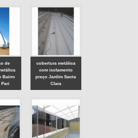
ão de
cobertura metálica
metálica
com isolamento
o Bairro
preço Jardim Santa
 Pari
Clara