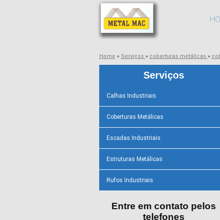
H
Home
»
Serviços
»
coberturas metálicas
»
co
Serviços
Calhas Industriais
Coberturas Metálicas
Escadas Industriais
Estruturas Metálicas
Rufos Industriais
Entre em contato pelos
telefones