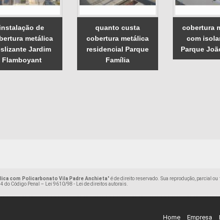
instalação de
quanto custa
cobertura 
bertura metálica
cobertura metálica
com isol
slizante Jardim
residencial Parque
Parque Joã
Flamboyant
Família
ica com Policarbonato Vila Padre Anchieta
" é de direito reservado. Sua reprodução, parcial o
184 do Código Penal –
Lei 9610/98 - Lei de direitos autorais
.
Home
Empresa