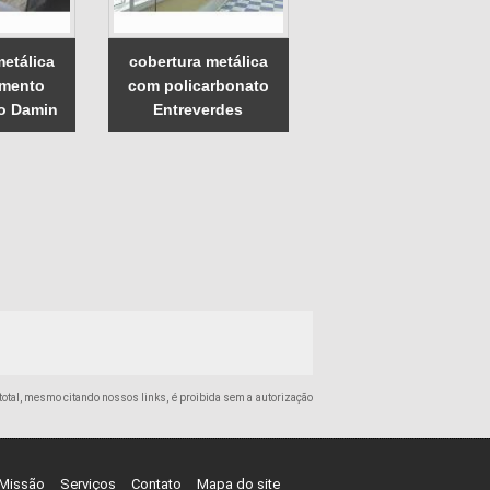
metálica
cobertura metálica
amento
com policarbonato
o Damin
Entreverdes
u total, mesmo citando nossos links, é proibida sem a autorização
Missão
Serviços
Contato
Mapa do site