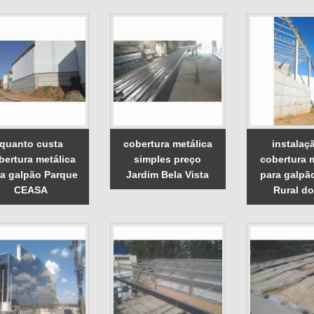
quanto custa
cobertura metálica
instalaç
bertura metálica
simples preço
cobertura 
a galpão Parque
Jardim Bela Vista
para galpã
CEASA
Rural do