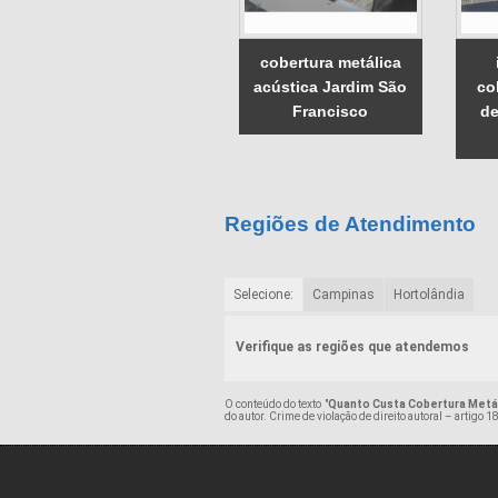
cobertura metálica
acústica Jardim São
co
Francisco
de
Regiões de Atendimento
Selecione:
Campinas
Hortolândia
Verifique as regiões que atendemos
O conteúdo do texto "
Quanto Custa Cobertura Metál
do autor. Crime de violação de direito autoral – artigo 