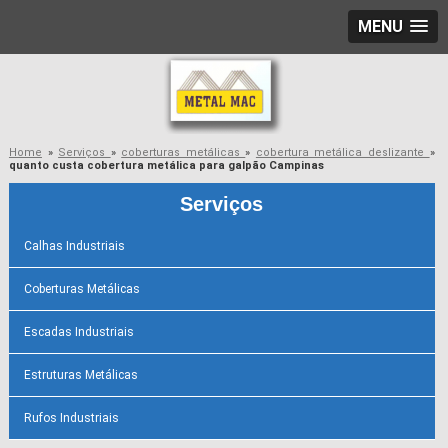
MENU
Home
»
Serviços
»
coberturas metálicas
»
cobertura metálica deslizante
»
quanto custa cobertura metálica para galpão Campinas
Serviços
Calhas Industriais
Coberturas Metálicas
Escadas Industriais
Estruturas Metálicas
Rufos Industriais