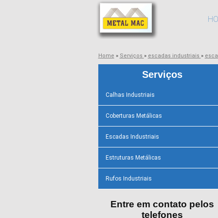
H
Home
»
Serviços
»
escadas industriais
»
esca
Serviços
Calhas Industriais
Coberturas Metálicas
Escadas Industriais
Estruturas Metálicas
Rufos Industriais
Entre em contato pelos
telefones