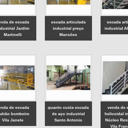
enda de escada
escada articulada
escada art
ndustrial Jardim
industrial preço
industrial A
Martinelli
Mansões
enda de escada
quanto custa escada
venda de 
adrão bombeiro
de aço industrial
helicoidal i
Vila Janete
Santo Antonio
Núcleo Res
Vila Fran