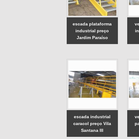
escada plataforma
v
industrial preço
i
Jardim Paraíso
escada industrial
v
caracol preço Vila
p
Santana III