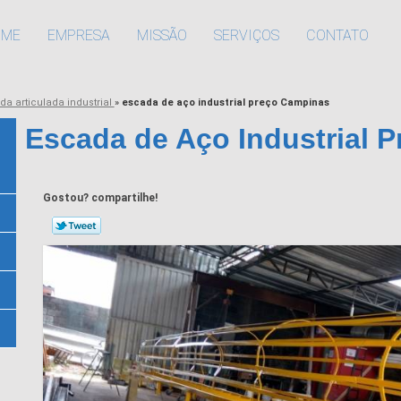
OME
EMPRESA
MISSÃO
SERVIÇOS
CONTATO
da articulada industrial
»
escada de aço industrial preço Campinas
Escada de Aço Industrial 
Gostou? compartilhe!