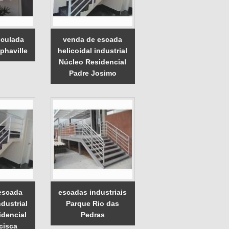
iculada
venda de escada
lphaville
helicoidal industrial
Núcleo Residencial
Padre Josimo
escada
escadas industriais
ndustrial
Parque Rio das
idencial
Pedras
cisca