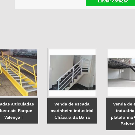
Enviar cotação
adas articuladas
venda de escada
venda de 
dustriais Parque
marinheiro industrial
industri
Valença I
Chácara da Barra
plataforma
Belved