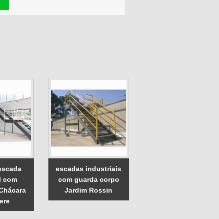
escada
escadas industriais
al com
com guarda corpo
 Chácara
Jardim Rossin
ere