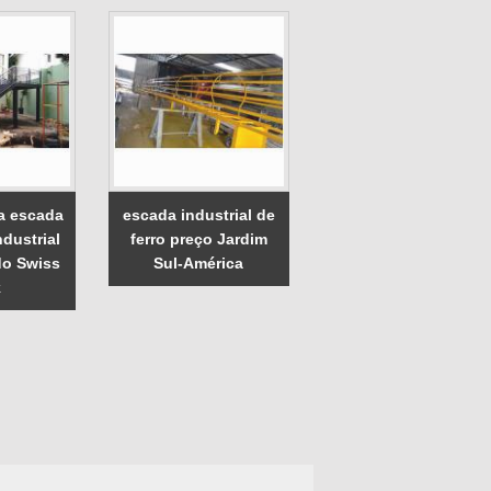
a escada
escada industrial de
ndustrial
ferro preço Jardim
do Swiss
Sul-América
k