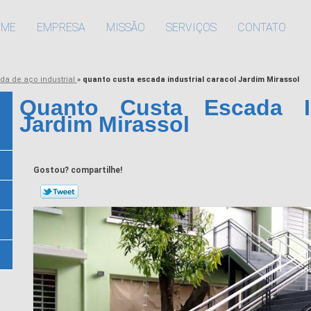
OME
EMPRESA
MISSÃO
SERVIÇOS
CONTATO
da de aço industrial
»
quanto custa escada industrial caracol Jardim Mirassol
Quanto Custa Escada In
Jardim Mirassol
Gostou? compartilhe!