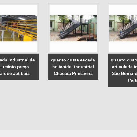
ada industrial de
quanto custa escada
quanto cust
alumínio preço
helicoidal industrial
articulada i
arque Jatibaia
Chácara Primavera
São Bernar
Par