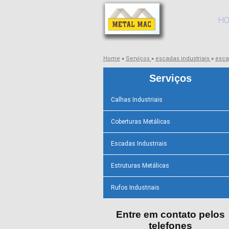
H
Home
»
Serviços
»
escadas industriais
»
esca
Serviços
Calhas Industriais
Coberturas Metálicas
Escadas Industriais
Estruturas Metálicas
Rufos Industriais
Entre em contato pelos
telefones