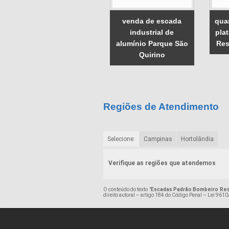
venda de escada
qua
industrial de
pla
alumínio Parque São
Res
Quirino
Regiões de Atendimento
Selecione:
Campinas
Hortolândia
Verifique as regiões que atendemos
O conteúdo do texto "
Escadas Padrão Bombeiro Res
direito autoral – artigo 184 do Código Penal –
Lei 9610/