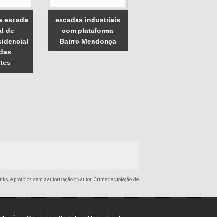
a escada
escadas industriais
al de
com plataforma
sidencial
Bairro Mendonça
 das
tes
inks, é proibida sem a autorização do autor. Crime de violação de