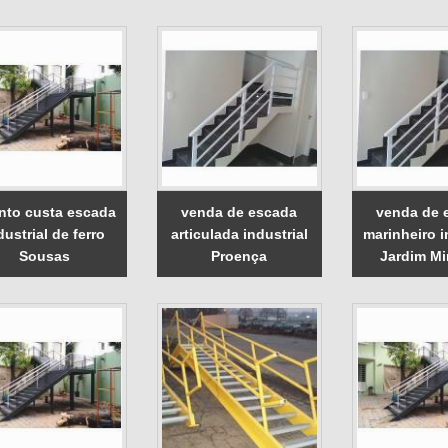
nto custa escada
venda de escada
venda de 
dustrial de ferro
articulada industrial
marinheiro i
Sousas
Proença
Jardim Mi