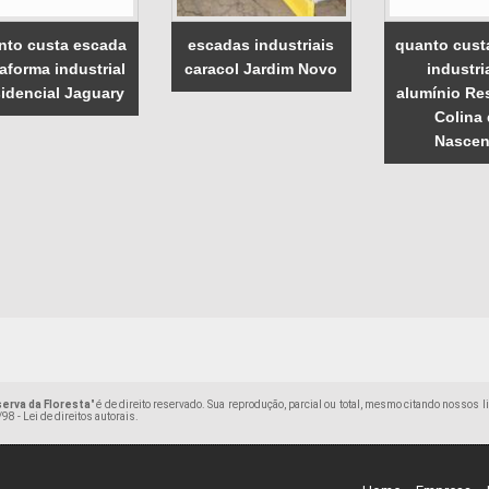
nto custa escada
escadas industriais
quanto cust
taforma industrial
caracol Jardim Novo
industri
idencial Jaguary
alumínio Re
Colina
Nascen
erva da Floresta
" é de direito reservado. Sua reprodução, parcial ou total, mesmo citando nossos l
98 - Lei de direitos autorais
.