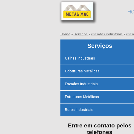
H
Home
»
Serviços
»
escadas industriais
»
esca
Serviços
Calhas Industriais
Coberturas Metálicas
Escadas Industriais
Estruturas Metálicas
Rufos Industriais
Entre em contato pelos
telefones