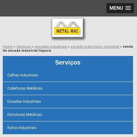
MENU
Home
»
Serviços
»
escadas industriais
»
escada marinheiro industrial
»
venda
de escada industrial Itapura
Serviços
Calhas Industriais
Coberturas Metálicas
Escadas Industriais
Estruturas Metálicas
Rufos Industriais