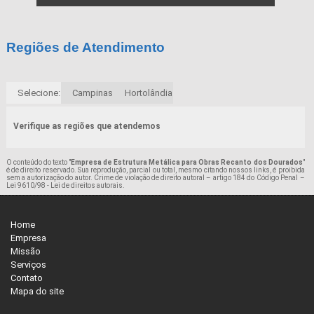
Regiões de Atendimento
Selecione:
Campinas
Hortolândia
Verifique as regiões que atendemos
O conteúdo do texto "
Empresa de Estrutura Metálica para Obras Recanto dos Dourados
"
é de direito reservado. Sua reprodução, parcial ou total, mesmo citando nossos links, é proibida
sem a autorização do autor. Crime de violação de direito autoral – artigo 184 do Código Penal –
Lei 9610/98 - Lei de direitos autorais
.
Home
Empresa
Missão
Serviços
Contato
Mapa do site