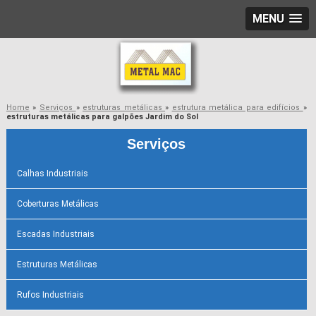
MENU
Home
»
Serviços
»
estruturas metálicas
»
estrutura metálica para edifícios
»
estruturas metálicas para galpões Jardim do Sol
Serviços
Calhas Industriais
Coberturas Metálicas
Escadas Industriais
Estruturas Metálicas
Rufos Industriais