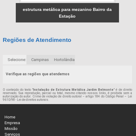
estrutura metálica para mezanino Bairro da
Estação
Regiões de Atendimento
Selecione:
Campinas
Hortolândia
Verifique as regiões que atendemos
O conteúdo do texto "
Instalação de Estrutura Metálica Jardim Belmonte
" é de direito
reservado. Sua reprodução, parcial ou total, mesmo citando nossos links, é proibida sem a
autorização do autor. Crime de violação de direito autoral – artigo 184 do Código Penal –
Lei
9610/98 - Lei de direitos autorais
.
Home
Empresa
Missão
Serviços