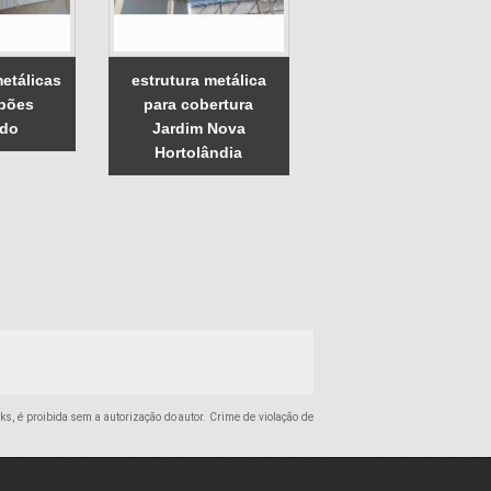
etálicas
estrutura metálica
lpões
para cobertura
do
Jardim Nova
Hortolândia
nks, é proibida sem a autorização do autor. Crime de violação de