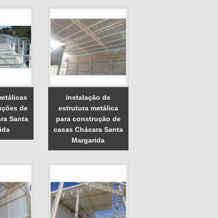
etálicas
instalação de
uções de
estrutura metálica
ra Santa
para construção de
ida
casas Chácara Santa
Margarida