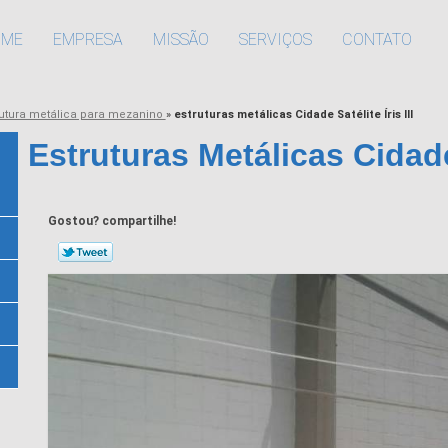
OME
EMPRESA
MISSÃO
SERVIÇOS
CONTATO
rutura metálica para mezanino
»
estruturas metálicas Cidade Satélite Íris III
Estruturas Metálicas Cidade S
Gostou? compartilhe!