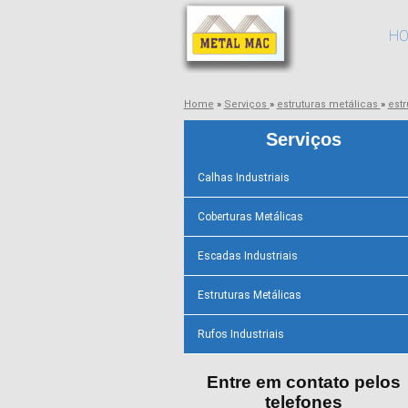
H
Home
»
Serviços
»
estruturas metálicas
»
est
Serviços
Calhas Industriais
Coberturas Metálicas
Escadas Industriais
Estruturas Metálicas
Rufos Industriais
Entre em contato pelos
telefones