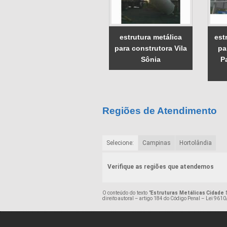
estrutura metálica
est
para construtora Vila
pa
Sônia
P
Regiões de Atendimento
Selecione:
Campinas
Hortolândia
Verifique as regiões que atendemos
O conteúdo do texto "
Estruturas Metálicas Cidade Sa
direito autoral – artigo 184 do Código Penal –
Lei 9610/