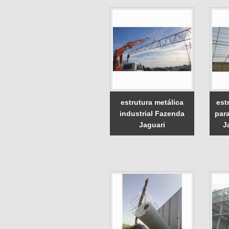
estrutura metálica
est
industrial Fazenda
para
Jaguari
J