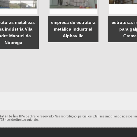
ruturas metálicas
empresa de estrutura
estruturas m
ra indústria Vila
metálica industrial
para ga
adre Manuel da
Alphaville
Grama
Nóbrega
télite Íris III
" é de direito reservado. Sua reprodução, parcial ou total, mesmo citando nossos li
98 - Lei de direitos autorais
.