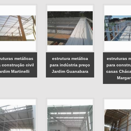
ruturas metálicas
estrutura metálica
estruturas m
 construção civil
para indústria preço
para constr
ardim Martinelli
Jardim Guanabara
casas Cháca
Margar