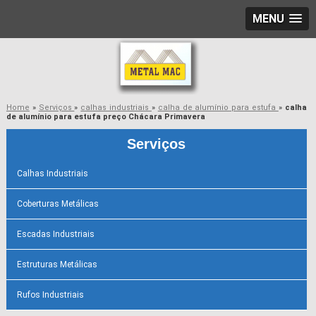
MENU
Home
»
Serviços
»
calhas industriais
»
calha de alumínio para estufa
»
calha
de alumínio para estufa preço Chácara Primavera
Serviços
Calhas Industriais
Coberturas Metálicas
Escadas Industriais
Estruturas Metálicas
Rufos Industriais