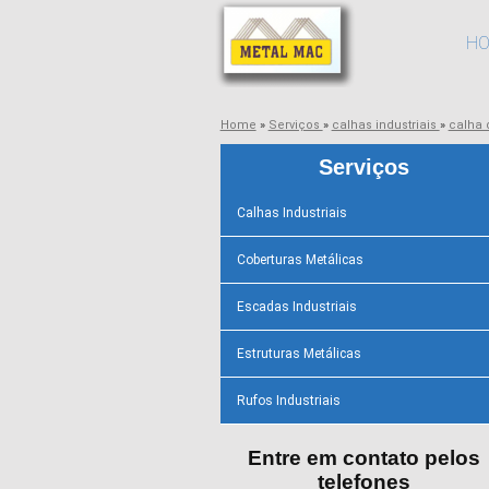
H
Home
»
Serviços
»
calhas industriais
»
calha 
Serviços
Calhas Industriais
Coberturas Metálicas
Escadas Industriais
Estruturas Metálicas
Rufos Industriais
Entre em contato pelos
telefones