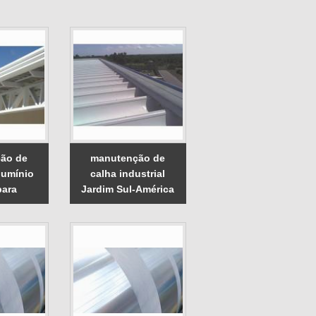
ão de
manutenção de
lumínio
calha industrial
ara
Jardim Sul-América