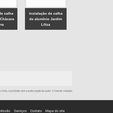
de calha
instalação de calha
 Chácara
de alumínio Jardim
rra
Liliza
s links, é proibida sem a autorização do autor. Crime de violação
Missão
Serviços
Contato
Mapa do site