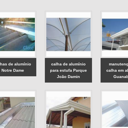
lhas de alumínio
calha de alumínio
manutenç
Notre Dame
para estufa Parque
calha em a
João Damin
Guanab