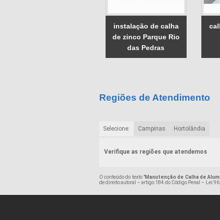
instalação de calha
ca
de zinco Parque Rio
das Pedras
Regiões de Atendimento
Selecione:
Campinas
Hortolândia
Verifique as regiões que atendemos
O conteúdo do texto "
Manutenção de Calha de Alum
de direito autoral – artigo 184 do Código Penal –
Lei 96