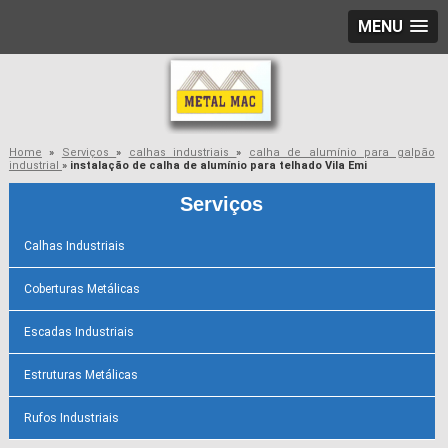
MENU
Home
»
Serviços
»
calhas industriais
»
calha de alumínio para galpão
industrial
»
instalação de calha de alumínio para telhado Vila Emi
Serviços
Calhas Industriais
Coberturas Metálicas
Escadas Industriais
Estruturas Metálicas
Rufos Industriais