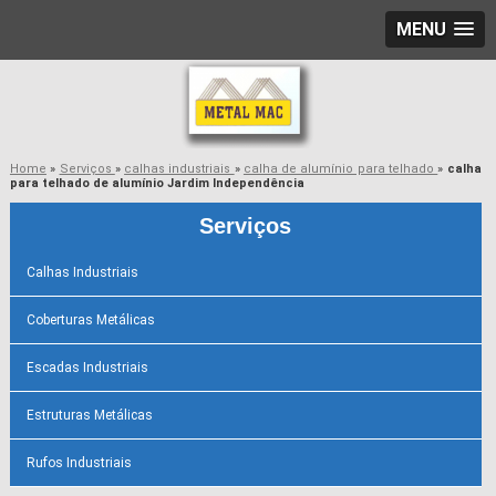
MENU
Home
»
Serviços
»
calhas industriais
»
calha de alumínio para telhado
»
calha
para telhado de alumínio Jardim Independência
Serviços
Calhas Industriais
Coberturas Metálicas
Escadas Industriais
Estruturas Metálicas
Rufos Industriais