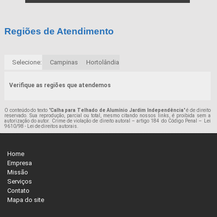
Regiões de Atendimento
Selecione:
Campinas
Hortolândia
Verifique as regiões que atendemos
O conteúdo do texto "
Calha para Telhado de Alumínio Jardim Independência
" é de direito
reservado. Sua reprodução, parcial ou total, mesmo citando nossos links, é proibida sem a
autorização do autor. Crime de violação de direito autoral – artigo 184 do Código Penal –
Lei
9610/98 - Lei de direitos autorais
.
Home
Empresa
Missão
Serviços
Contato
Mapa do site