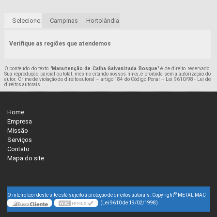
Selecione:
Campinas
Hortolândia
Verifique as regiões que atendemos
O conteúdo do texto "
Manutenção de Calha Galvanizada Bosque
" é de direito reservado.
Sua reprodução, parcial ou total, mesmo citando nossos links, é proibida sem a autorização do
autor. Crime de violação de direito autoral – artigo 184 do Código Penal –
Lei 9610/98 - Lei de
direitos autorais
.
Home
Empresa
Missão
Serviços
Contato
Mapa do site
©
O inteiro teor deste site está sujeito à proteção de direitos autorais. Copyright
METAL MAC
(Lei 9610 de 19/02/1998)