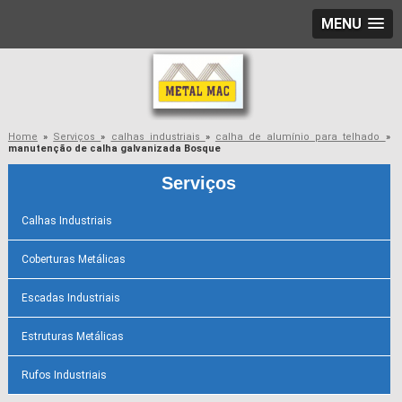
MENU
Home
»
Serviços
»
calhas industriais
»
calha de alumínio para telhado
»
manutenção de calha galvanizada Bosque
Serviços
Calhas Industriais
Coberturas Metálicas
Escadas Industriais
Estruturas Metálicas
Rufos Industriais