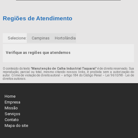
Regiões de Atendimento
Selecione:
Campinas
Hortolândia
Verifique as regiões que atendemos
O conteúdo do texto "
Manutenção de Calha Industrial Taquaral
" é de direito reservado. Sua
reprodução, parcial ou total, mesmo citando nossos links, é proibida sem a autorização do
autor. Crime de violação de direito autoral – artigo 184 do Código Penal –
Lei 9610/98 - Lei de
direitos autorais
.
Home
Empresa
Missão
Serviços
Contato
Mapa do site