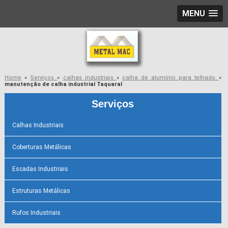
MENU
Home
»
Serviços
»
calhas industriais
»
calha de alumínio para telhado
»
manutenção de calha industrial Taquaral
Serviços
Calhas Industriais
Coberturas Metálicas
Escadas Industriais
Estruturas Metálicas
Rufos Industriais