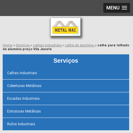
MENU
Home
»
Serviços
»
calhas industriais
»
calha de alumínio
»
calha para telhado
de alumínio preço Vila Janete
Serviços
Calhas Industriais
Coberturas Metálicas
Escadas Industriais
Estruturas Metálicas
Rufos Industriais