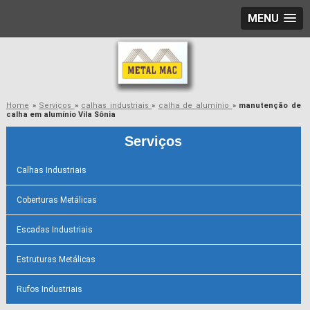
MENU
Home
»
Serviços
»
calhas industriais
»
calha de alumínio
»
manutenção de
calha em alumínio Vila Sônia
Serviços
Calhas Industriais
Coberturas Metálicas
Escadas Industriais
Estruturas Metálicas
Rufos Industriais