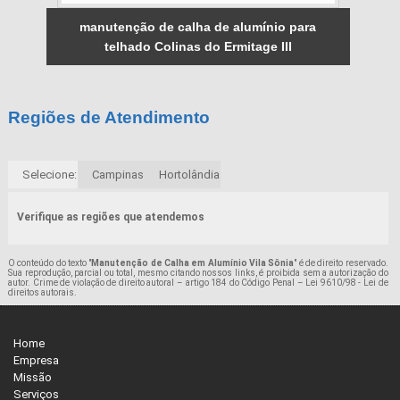
manutenção de calha de alumínio para
telhado Colinas do Ermitage III
Regiões de Atendimento
Selecione:
Campinas
Hortolândia
Verifique as regiões que atendemos
O conteúdo do texto "
Manutenção de Calha em Alumínio Vila Sônia
" é de direito reservado.
Sua reprodução, parcial ou total, mesmo citando nossos links, é proibida sem a autorização do
autor. Crime de violação de direito autoral – artigo 184 do Código Penal –
Lei 9610/98 - Lei de
direitos autorais
.
Home
Empresa
Missão
Serviços