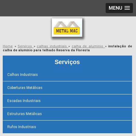
MENU
Home
»
Serviços
»
calhas industriais
»
calha de alumínio
»
instalação de
calha de alumínio para telhado Reserva da Floresta
Serviços
Calhas Industriais
Coberturas Metálicas
Escadas Industriais
Estruturas Metálicas
Rufos Industriais