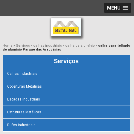
MENU
Home
»
Serviços
»
calhas industriais
»
calha de alumínio
»
calha para telhado
de alumínio Parque das Araucárias
Serviços
Calhas Industriais
Coberturas Metálicas
Escadas Industriais
Estruturas Metálicas
Rufos Industriais