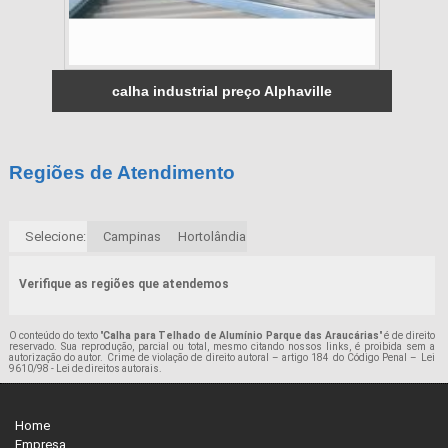
calha industrial preço Alphaville
Regiões de Atendimento
Selecione:
Campinas
Hortolândia
Verifique as regiões que atendemos
O conteúdo do texto "
Calha para Telhado de Alumínio Parque das Araucárias
" é de direito
reservado. Sua reprodução, parcial ou total, mesmo citando nossos links, é proibida sem a
autorização do autor. Crime de violação de direito autoral – artigo 184 do Código Penal –
Lei
9610/98 - Lei de direitos autorais
.
Home
Empresa