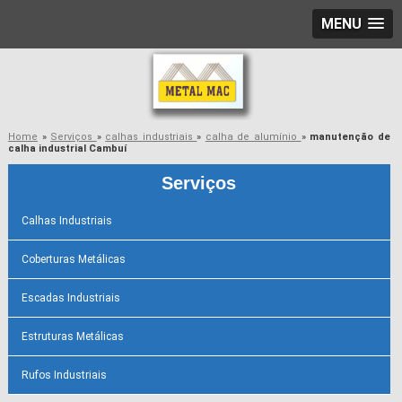
MENU
Home
»
Serviços
»
calhas industriais
»
calha de alumínio
»
manutenção de
calha industrial Cambuí
Serviços
Calhas Industriais
Coberturas Metálicas
Escadas Industriais
Estruturas Metálicas
Rufos Industriais