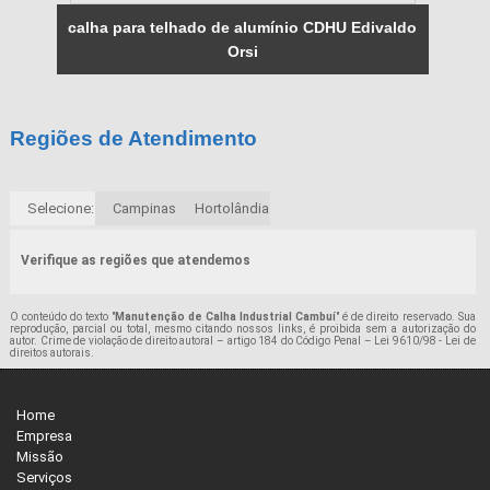
calha para telhado de alumínio CDHU Edivaldo
Orsi
Regiões de Atendimento
Selecione:
Campinas
Hortolândia
Verifique as regiões que atendemos
O conteúdo do texto "
Manutenção de Calha Industrial Cambuí
" é de direito reservado. Sua
reprodução, parcial ou total, mesmo citando nossos links, é proibida sem a autorização do
autor. Crime de violação de direito autoral – artigo 184 do Código Penal –
Lei 9610/98 - Lei de
direitos autorais
.
Home
Empresa
Missão
Serviços