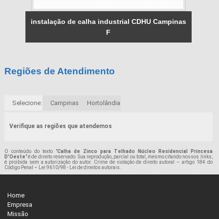
instalação de calha industrial CDHU Campinas
F
Regiões de Atendimento
Selecione:
Campinas
Hortolândia
Verifique as regiões que atendemos
O conteúdo do texto "
Calha de Zinco para Telhado Núcleo Residencial Princesa
D'Oeste
" é de direito reservado. Sua reprodução, parcial ou total, mesmo citando nossos links,
é proibida sem a autorização do autor. Crime de violação de direito autoral – artigo 184 do
Código Penal –
Lei 9610/98 - Lei de direitos autorais
.
Home
Empresa
Missão