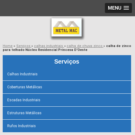
MENU
Home
»
Serviços
»
calhas industriais
»
calha de chuva zinco
»
calha de zinco
para telhado Núcleo Residencial Princesa D'Oeste
Serviços
Calhas Industriais
Coberturas Metálicas
Escadas Industriais
Estruturas Metálicas
Rufos Industriais