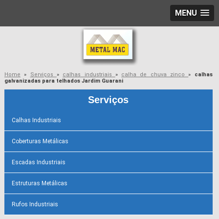
MENU
Home
»
Serviços
»
calhas industriais
»
calha de chuva zinco
»
calhas
galvanizadas para telhados Jardim Guarani
Serviços
Calhas Industriais
Coberturas Metálicas
Escadas Industriais
Estruturas Metálicas
Rufos Industriais