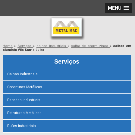
MENU
Home
»
Serviços
»
calhas industriais
»
calha de chuva zinco
»
calhas em
alumínio Vila Santa Luísa
Serviços
Calhas Industriais
Coberturas Metálicas
Escadas Industriais
Estruturas Metálicas
Rufos Industriais