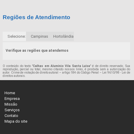
Regiões de Atendimento
Selecione:
Campinas
Hortolândia
Verifique as regiões que atendemos
O conteúdo do texto "
Calhas em Alumínio Vila Santa Luísa
" é de direito reservado. Sua
reprodução, parcial ou total, mesmo citando nossos links, é proibida sem a autorização do
autor. Crime de violação de direito autoral – artigo 184 do Código Penal –
Lei 9610/98 - Lei de
direitos autorais
.
Home
Empresa
Missão
Serviços
Contato
Mapa do site