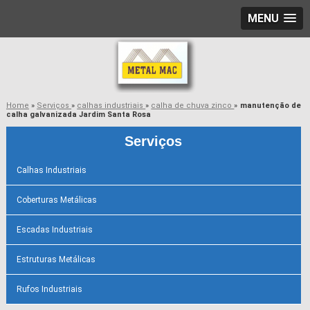
MENU
Home
»
Serviços
»
calhas industriais
»
calha de chuva zinco
»
manutenção de
calha galvanizada Jardim Santa Rosa
Serviços
Calhas Industriais
Coberturas Metálicas
Escadas Industriais
Estruturas Metálicas
Rufos Industriais