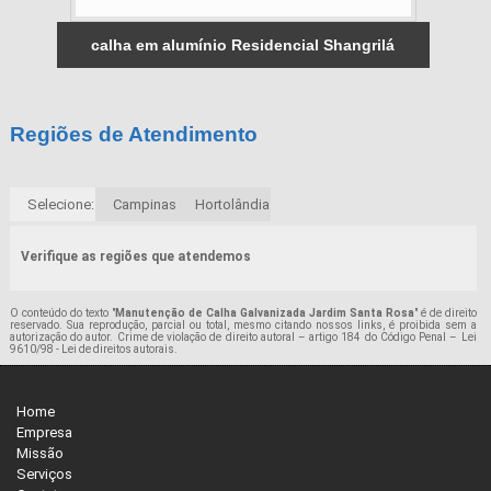
calha em alumínio Residencial Shangrilá
Regiões de Atendimento
Selecione:
Campinas
Hortolândia
Verifique as regiões que atendemos
O conteúdo do texto "
Manutenção de Calha Galvanizada Jardim Santa Rosa
" é de direito
reservado. Sua reprodução, parcial ou total, mesmo citando nossos links, é proibida sem a
autorização do autor. Crime de violação de direito autoral – artigo 184 do Código Penal –
Lei
9610/98 - Lei de direitos autorais
.
Home
Empresa
Missão
Serviços