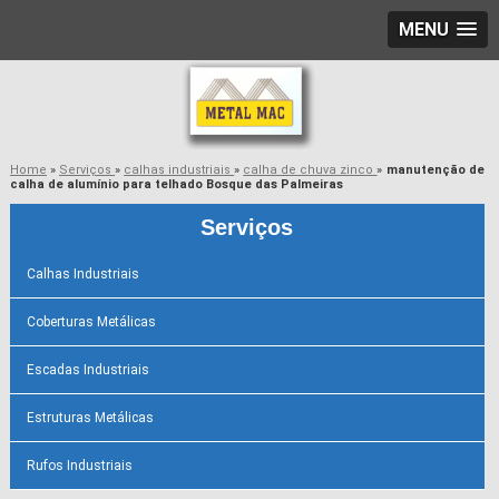
MENU
Home
»
Serviços
»
calhas industriais
»
calha de chuva zinco
»
manutenção de
calha de alumínio para telhado Bosque das Palmeiras
Serviços
Calhas Industriais
Coberturas Metálicas
Escadas Industriais
Estruturas Metálicas
Rufos Industriais