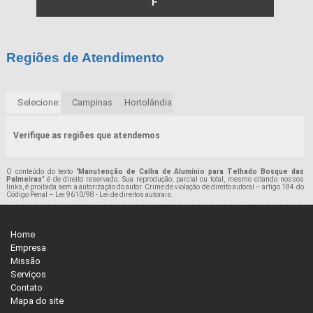
F
Regiões de Atendimento
Selecione:
Campinas
Hortolândia
Verifique as regiões que atendemos
O conteúdo do texto "
Manutenção de Calha de Alumínio para Telhado Bosque das
Palmeiras
" é de direito reservado. Sua reprodução, parcial ou total, mesmo citando nossos
links, é proibida sem a autorização do autor. Crime de violação de direito autoral – artigo 184 do
Código Penal –
Lei 9610/98 - Lei de direitos autorais
.
Home
Empresa
Missão
Serviços
Contato
Mapa do site