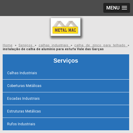
MENU
Home
»
Serviços
»
calhas industriais
»
calha de zinco para telhado
»
instalação de calha de alumínio para estufa Vale das Garças
Serviços
Calhas Industriais
Coberturas Metálicas
Escadas Industriais
Estruturas Metálicas
Rufos Industriais