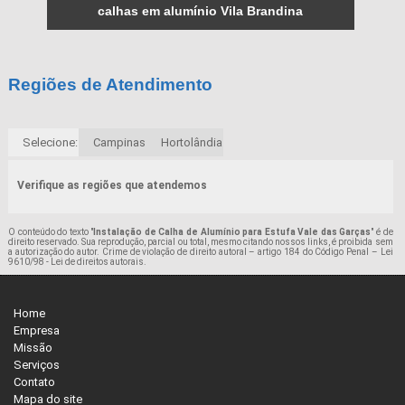
calhas em alumínio Vila Brandina
Regiões de Atendimento
Selecione:
Campinas
Hortolândia
Verifique as regiões que atendemos
O conteúdo do texto "
Instalação de Calha de Alumínio para Estufa Vale das Garças
" é de
direito reservado. Sua reprodução, parcial ou total, mesmo citando nossos links, é proibida sem
a autorização do autor. Crime de violação de direito autoral – artigo 184 do Código Penal –
Lei
9610/98 - Lei de direitos autorais
.
Home
Empresa
Missão
Serviços
Contato
Mapa do site