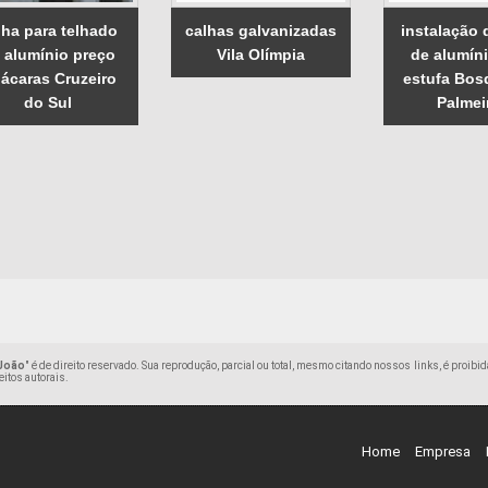
lha para telhado
calhas galvanizadas
instalação 
 alumínio preço
Vila Olímpia
de alumín
ácaras Cruzeiro
estufa Bos
do Sul
Palmei
 João
" é de direito reservado. Sua reprodução, parcial ou total, mesmo citando nossos links, é proibid
eitos autorais
.
Home
Empresa