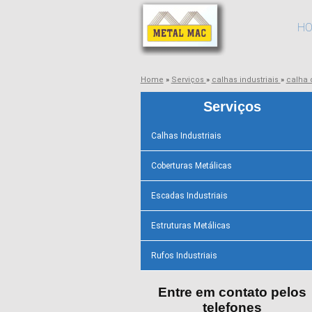
H
Home
»
Serviços
»
calhas industriais
»
calha 
Serviços
Calhas Industriais
Coberturas Metálicas
Escadas Industriais
Estruturas Metálicas
Rufos Industriais
Entre em contato pelos
telefones