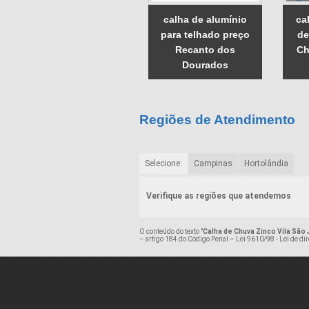
calha de alumínio
ca
para telhado preço
de
Recanto dos
Ch
Dourados
Regiões de Atendimento
Selecione:
Campinas
Hortolândia
Verifique as regiões que atendemos
O conteúdo do texto "
Calha de Chuva Zinco Vila São
– artigo 184 do Código Penal –
Lei 9610/98 - Lei de dir