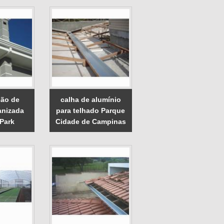
ão de
calha de alumínio
anizada
para telhado Parque
Park
Cidade de Campinas