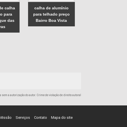
de calha
calha de alumínio
io para
para telhado preço
que das
Bairro Boa Vista
ras
a sem a autorização do autor. Crime de violação de direito autoral
Missão
Serviços
Contato
Mapa do site