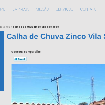
OME
EMPRESA
MISSÃO
SERVIÇOS
CONTATO
de zinco
»
calha de chuva zinco Vila São João
Calha de Chuva Zinco Vila
Gostou? compartilhe!