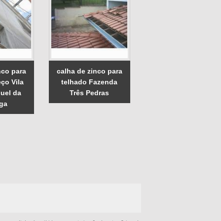
nco para
calha de zinco para
ço Vila
telhado Fazenda
uel da
Três Pedras
ga