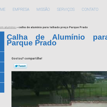
OME
EMPRESA
MISSÃO
SERVIÇOS
CONTATO
 em alumínio
»
calha de alumínio para telhado preço Parque Prado
Calha de Alumínio par
Parque Prado
Gostou? compartilhe!