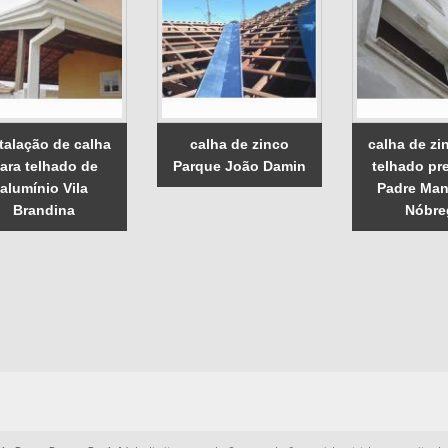
talação de calha
calha de zinco
calha de zi
ara telhado de
Parque João Damin
telhado pre
alumínio Vila
Padre Man
Brandina
Nóbre