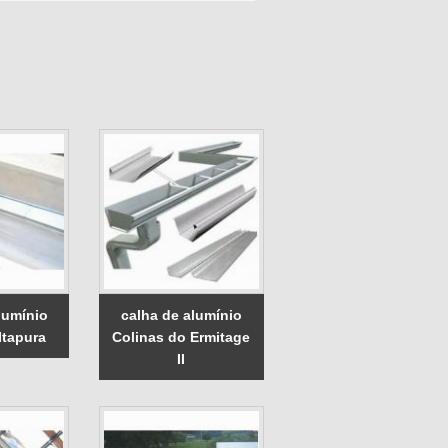
lumínio
calha de alumínio
Itapura
Colinas do Ermitage
II