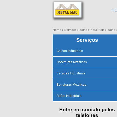
H
Home
»
Serviços
»
calhas industriais
»
calha
Serviços
Calhas Industriais
Coberturas Metálicas
Escadas Industriais
Estruturas Metálicas
Rufos Industriais
Entre em contato pelos
telefones