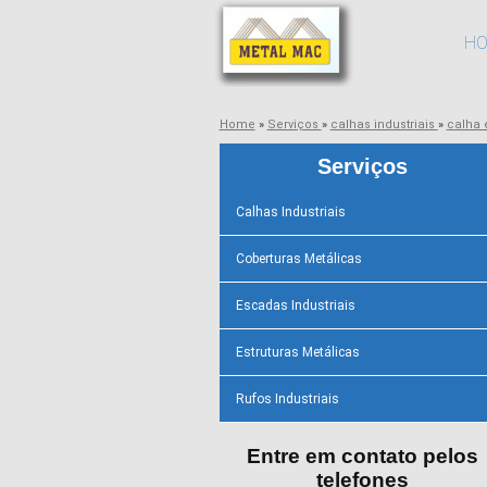
H
Home
»
Serviços
»
calhas industriais
»
calha
Serviços
Calhas Industriais
Coberturas Metálicas
Escadas Industriais
Estruturas Metálicas
Rufos Industriais
Entre em contato pelos
telefones