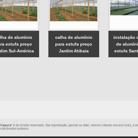
lha de alumínio
calha de alumínio
instalação 
ra estufa preço
para estufa preço
de alumín
rdim Sul-América
Jardim Atibaia
estufa San
 Itapura
" é de direito reservado. Sua reprodução, parcial ou total, mesmo citando nossos links, é p
i de direitos autorais
.