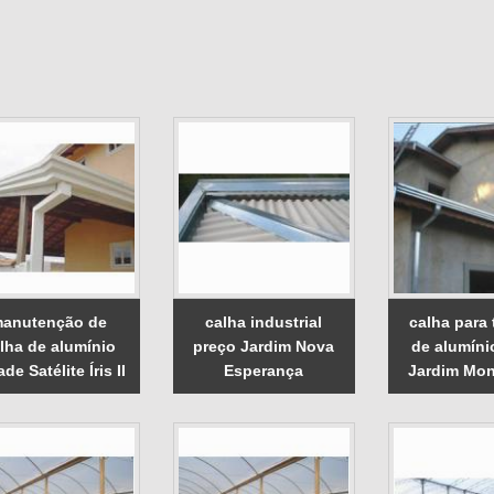
anutenção de
calha industrial
calha para
lha de alumínio
preço Jardim Nova
de alumíni
de Satélite Íris II
Esperança
Jardim Mon