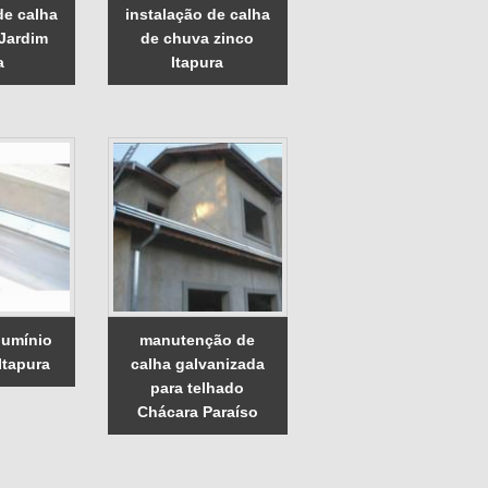
de calha
instalação de calha
 Jardim
de chuva zinco
a
Itapura
lumínio
manutenção de
Itapura
calha galvanizada
para telhado
Chácara Paraíso