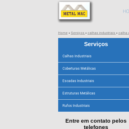
H
Home
»
Serviços
»
calhas industriais
»
calha
Serviços
Calhas Industriais
Coberturas Metálicas
Escadas Industriais
Estruturas Metálicas
Rufos Industriais
Entre em contato pelos
telefones