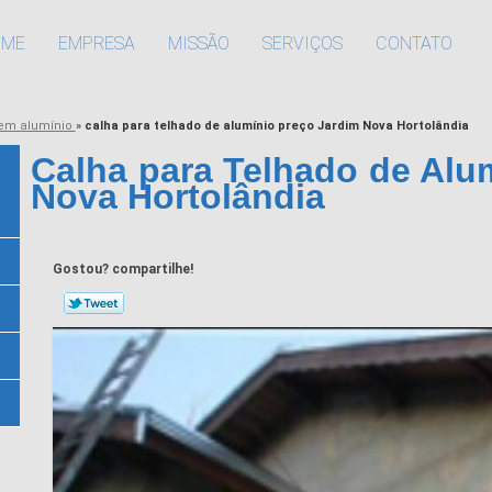
OME
EMPRESA
MISSÃO
SERVIÇOS
CONTATO
 em alumínio
»
calha para telhado de alumínio preço Jardim Nova Hortolândia
Calha para Telhado de Alu
Nova Hortolândia
Gostou? compartilhe!