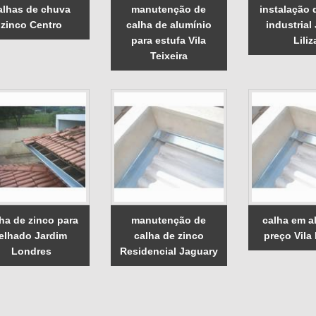
alhas de chuva
manutenção de
instalação 
zinco Centro
calha de alumínio
industrial
para estufa Vila
Liliz
Teixeira
ha de zinco para
manutenção de
calha em a
telhado Jardim
calha de zinco
preço Vila 
Londres
Residencial Jaguary