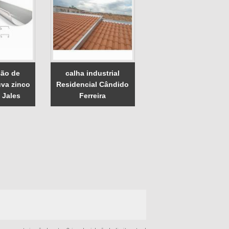
ão de
calha industrial
uva zinco
Residencial Cândido
 Jales
Ferreira