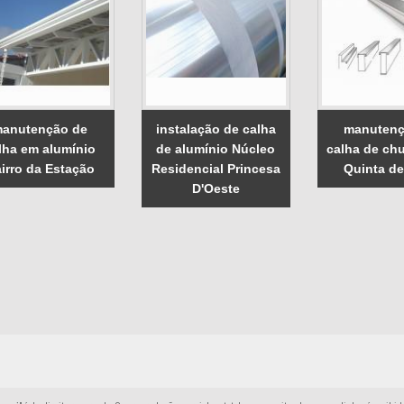
anutenção de
instalação de calha
manutenç
lha em alumínio
de alumínio Núcleo
calha de ch
irro da Estação
Residencial Princesa
Quinta de
D'Oeste