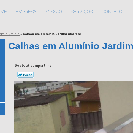
OME
EMPRESA
MISSÃO
SERVIÇOS
CONTATO
 em alumínio
»
calhas em alumínio Jardim Guarani
Calhas em Alumínio Jardim
Gostou? compartilhe!