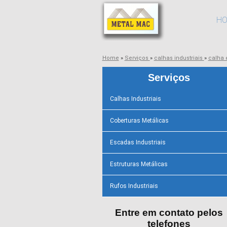
H
Home
»
Serviços
»
calhas industriais
»
calha
Serviços
Calhas Industriais
Coberturas Metálicas
Escadas Industriais
Estruturas Metálicas
Rufos Industriais
Entre em contato pelos
telefones