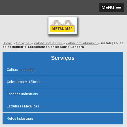
MENU
Home
»
Serviços
»
calhas industriais
»
calha em alumínio
»
instalação de
calha industrial Loteamento Center Santa Genebra
Serviços
Calhas Industriais
Coberturas Metálicas
Escadas Industriais
Estruturas Metálicas
Rufos Industriais