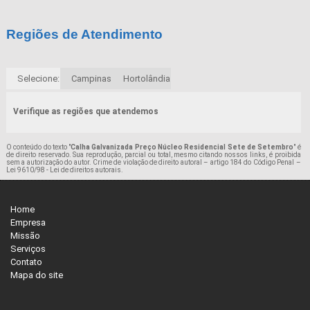
Regiões de Atendimento
Selecione:
Campinas
Hortolândia
Verifique as regiões que atendemos
O conteúdo do texto "
Calha Galvanizada Preço Núcleo Residencial Sete de Setembro
" é
de direito reservado. Sua reprodução, parcial ou total, mesmo citando nossos links, é proibida
sem a autorização do autor. Crime de violação de direito autoral – artigo 184 do Código Penal –
Lei 9610/98 - Lei de direitos autorais
.
Home
Empresa
Missão
Serviços
Contato
Mapa do site