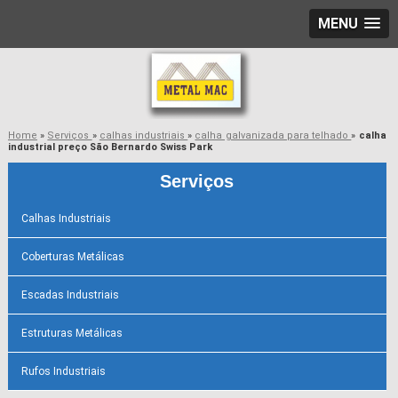
MENU
Home
»
Serviços
»
calhas industriais
»
calha galvanizada para telhado
»
calha
industrial preço São Bernardo Swiss Park
Serviços
Calhas Industriais
Coberturas Metálicas
Escadas Industriais
Estruturas Metálicas
Rufos Industriais