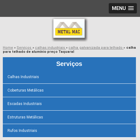
MENU
Home
»
Serviços
»
calhas industriais
»
calha galvanizada para telhado
»
calha
para telhado de alumínio preço Taquaral
Serviços
Calhas Industriais
Coberturas Metálicas
Escadas Industriais
Estruturas Metálicas
Rufos Industriais