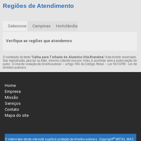
Regiões de Atendimento
Selecione:
Campinas
Hortolândia
Verifique as regiões que atendemos
O conteúdo do texto "
Calha para Telhado de Alumínio Vila Brandina
" é de direito reservado.
Sua reprodução, parcial ou total, mesmo citando nossos links, é proibida sem a autorização do
autor. Crime de violação de direito autoral – artigo 184 do Código Penal –
Lei 9610/98 - Lei de
direitos autorais
.
Home
Empresa
Missão
Serviços
Contato
Mapa do site
©
O inteiro teor deste site está sujeito à proteção de direitos autorais. Copyright
METAL MAC