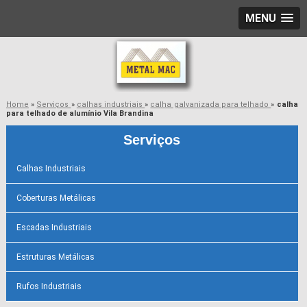
MENU
Home
»
Serviços
»
calhas industriais
»
calha galvanizada para telhado
»
calha
para telhado de alumínio Vila Brandina
Serviços
Calhas Industriais
Coberturas Metálicas
Escadas Industriais
Estruturas Metálicas
Rufos Industriais