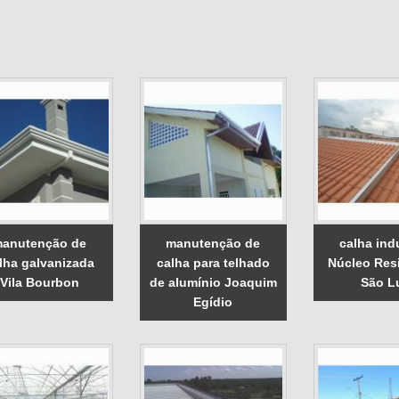
anutenção de
manutenção de
calha indu
lha galvanizada
calha para telhado
Núcleo Res
Vila Bourbon
de alumínio Joaquim
São L
Egídio