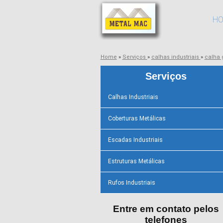
H
Home
»
Serviços
»
calhas industriais
»
calha 
Serviços
Calhas Industriais
Coberturas Metálicas
Escadas Industriais
Estruturas Metálicas
Rufos Industriais
Entre em contato pelos
telefones