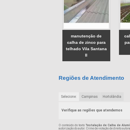
manutenção de
ca
calha de zinco para
pa
telhado Vila Santana
II
Regiões de Atendimento
Selecione:
Campinas
Hortolândia
Verifique as regiões que atendemos
O conteúdo do texto "
Instalação de Calha de Alumí
autorização do autor. Crime de violação de direito auto