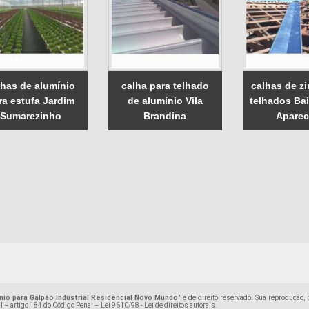
lhas de alumínio
calha para telhado
calhas de z
ra estufa Jardim
de alumínio Vila
telhados Ba
Sumarezinho
Brandina
Aparec
nio para Galpão Industrial Residencial Novo Mundo
" é de direito reservado. Sua reprodução,
ral – artigo 184 do Código Penal –
Lei 9610/98 - Lei de direitos autorais
.