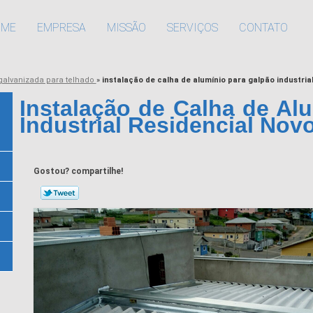
OME
EMPRESA
MISSÃO
SERVIÇOS
CONTATO
galvanizada para telhado
»
instalação de calha de alumínio para galpão industri
Instalação de Calha de Al
Industrial Residencial No
Gostou? compartilhe!