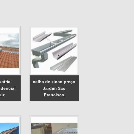
strial
calha de zinco preço
idencial
Jardim São
uiz
Francisco