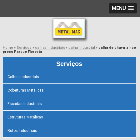
MENU
Home
»
Serviços
»
calhas industriais
»
calha industrial
»
calha de chuva zinco
preço Parque Floresta
Serviços
Calhas Industriais
Coberturas Metálicas
Escadas Industriais
Estruturas Metálicas
Rufos Industriais