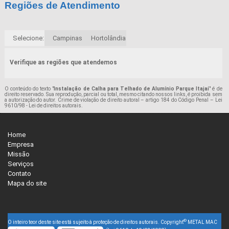
Regiões de Atendimento
Selecione:
Campinas
Hortolândia
Verifique as regiões que atendemos
O conteúdo do texto "
Instalação de Calha para Telhado de Alumínio Parque Itajaí
" é de
direito reservado. Sua reprodução, parcial ou total, mesmo citando nossos links, é proibida sem
a autorização do autor. Crime de violação de direito autoral – artigo 184 do Código Penal –
Lei
9610/98 - Lei de direitos autorais
.
Home
Empresa
Missão
Serviços
Contato
Mapa do site
©
O inteiro teor deste site está sujeito à proteção de direitos autorais. Copyright
METAL MAC