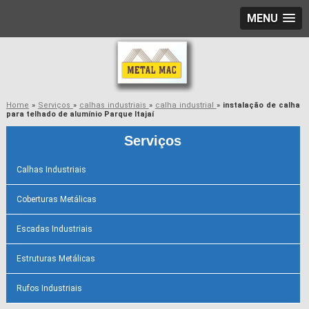
MENU
Home
»
Serviços
»
calhas industriais
»
calha industrial
»
instalação de calha
para telhado de alumínio Parque Itajaí
Serviços
Calhas Industriais
Coberturas Metálicas
Escadas Industriais
Estruturas Metálicas
Rufos Industriais