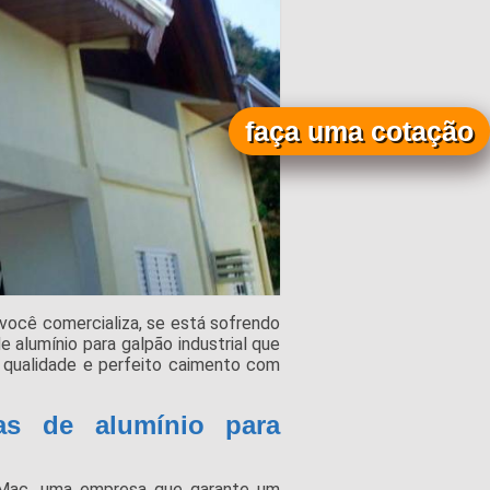
faça uma cotação
você comercializa, se está sofrendo
 alumínio para galpão industrial que
 qualidade e perfeito caimento com
as de alumínio para
Mac, uma empresa que garante um