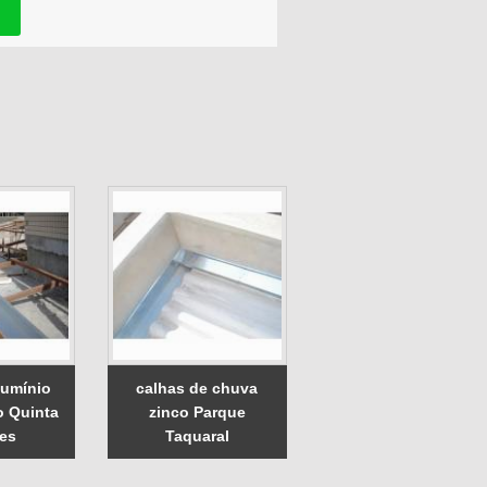
lumínio
calhas de chuva
o Quinta
zinco Parque
les
Taquaral