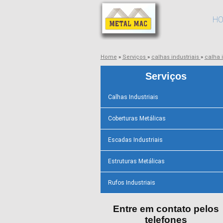
H
Home
»
Serviços
»
calhas industriais
»
calha 
Serviços
Calhas Industriais
Coberturas Metálicas
Escadas Industriais
Estruturas Metálicas
Rufos Industriais
Entre em contato pelos
telefones