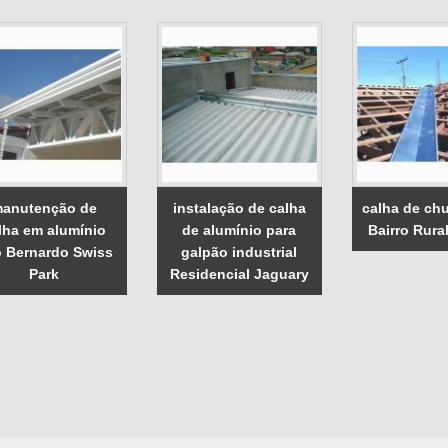
anutenção de
instalação de calha
calha de ch
lha em alumínio
de alumínio para
Bairro Rural
 Bernardo Swiss
galpão industrial
Park
Residencial Jaguary