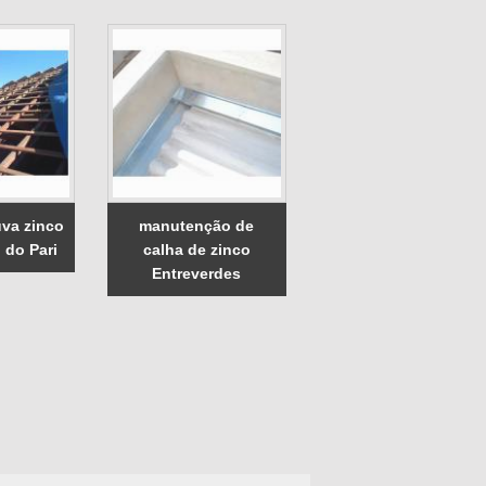
uva zinco
manutenção de
 do Pari
calha de zinco
Entreverdes