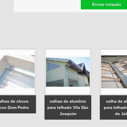
Enviar cotação
alhas de chuva
calhas de alumínio
calha de a
inco Dom Pedro
para telhado Vila São
para telhad
Joaquim
de Ja