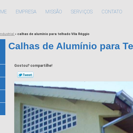
OME
EMPRESA
MISSÃO
SERVIÇOS
CONTATO
industrial
»
calhas de alumínio para telhado Vila Réggio
Calhas de Alumínio para Te
Gostou? compartilhe!